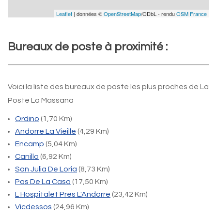
Leaflet
| données ©
OpenStreetMap
/ODbL - rendu
OSM France
Bureaux de poste à proximité :
Voici la liste des bureaux de poste les plus proches de La
Poste La Massana
Ordino
(1,70 Km)
Andorre La Vieille
(4,29 Km)
Encamp
(5,04 Km)
Canillo
(6,92 Km)
San Julia De Loria
(8,73 Km)
Pas De La Casa
(17,50 Km)
L Hospitalet Pres L'Andorre
(23,42 Km)
Vicdessos
(24,96 Km)