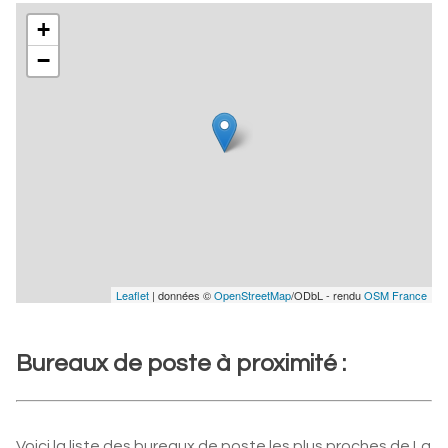
+
−
Leaflet
| données ©
OpenStreetMap
/ODbL - rendu
OSM France
Bureaux de poste à proximité :
Voici la liste des bureaux de poste les plus proches de La