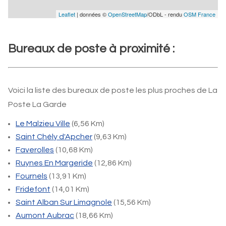
Leaflet
| données ©
OpenStreetMap
/ODbL - rendu
OSM France
Bureaux de poste à proximité :
Voici la liste des bureaux de poste les plus proches de La
Poste La Garde
Le Malzieu Ville
(6,56 Km)
Saint Chély d'Apcher
(9,63 Km)
Faverolles
(10,68 Km)
Ruynes En Margeride
(12,86 Km)
Fournels
(13,91 Km)
Fridefont
(14,01 Km)
Saint Alban Sur Limagnole
(15,56 Km)
Aumont Aubrac
(18,66 Km)