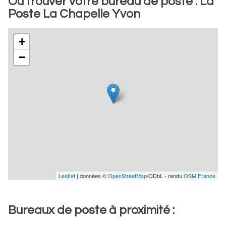
Où trouver votre bureau de poste : La
Poste La Chapelle Yvon
+
−
Leaflet
| données ©
OpenStreetMap
/ODbL - rendu
OSM France
Bureaux de poste à proximité :