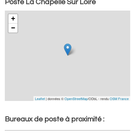
Poste La Chapelle Sur Loire
+
−
Leaflet
| données ©
OpenStreetMap
/ODbL - rendu
OSM France
Bureaux de poste à proximité :