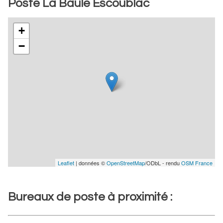
Poste La Baule Escoublac
+
−
Leaflet
| données ©
OpenStreetMap
/ODbL - rendu
OSM France
Bureaux de poste à proximité :