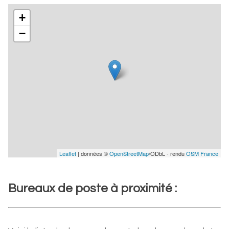
+
−
Leaflet
| données ©
OpenStreetMap
/ODbL - rendu
OSM France
Bureaux de poste à proximité :