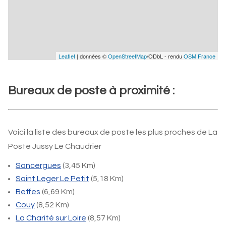
Leaflet
| données ©
OpenStreetMap
/ODbL - rendu
OSM France
Bureaux de poste à proximité :
Voici la liste des bureaux de poste les plus proches de La
Poste Jussy Le Chaudrier
Sancergues
(3,45 Km)
Saint Leger Le Petit
(5,18 Km)
Beffes
(6,69 Km)
Couy
(8,52 Km)
La Charité sur Loire
(8,57 Km)