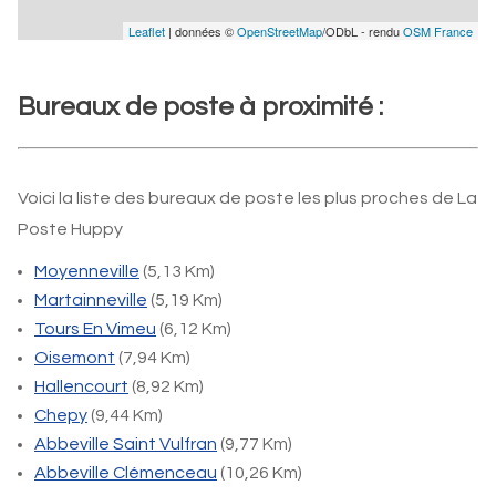
Leaflet
| données ©
OpenStreetMap
/ODbL - rendu
OSM France
Bureaux de poste à proximité :
Voici la liste des bureaux de poste les plus proches de La
Poste Huppy
Moyenneville
(5,13 Km)
Martainneville
(5,19 Km)
Tours En Vimeu
(6,12 Km)
Oisemont
(7,94 Km)
Hallencourt
(8,92 Km)
Chepy
(9,44 Km)
Abbeville Saint Vulfran
(9,77 Km)
Abbeville Clémenceau
(10,26 Km)