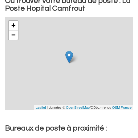
Où trouver votre bureau de poste : La
Poste Hopital Camfrout
+
−
Leaflet
| données ©
OpenStreetMap
/ODbL - rendu
OSM France
Bureaux de poste à proximité :