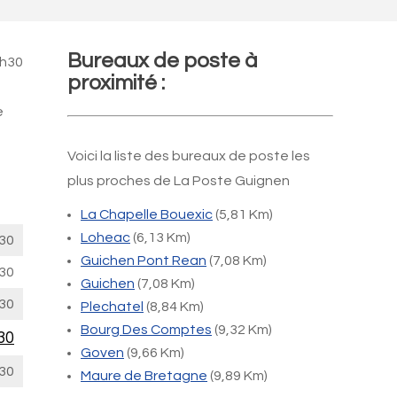
Bureaux de poste à
8h30
proximité :
e
Voici la liste des bureaux de poste les
plus proches de La Poste Guignen
La Chapelle Bouexic
(5,81 Km)
Loheac
(6,13 Km)
30
Guichen Pont Rean
(7,08 Km)
30
Guichen
(7,08 Km)
30
Plechatel
(8,84 Km)
Bourg Des Comptes
(9,32 Km)
30
Goven
(9,66 Km)
30
Maure de Bretagne
(9,89 Km)