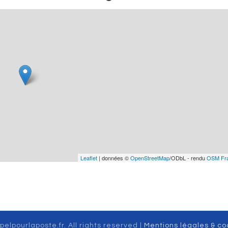
Leaflet
| données ©
OpenStreetMap
/ODbL - rendu
OSM Fr
pelpourlaposte.fr. All rights reserved |
Mentions légales & co