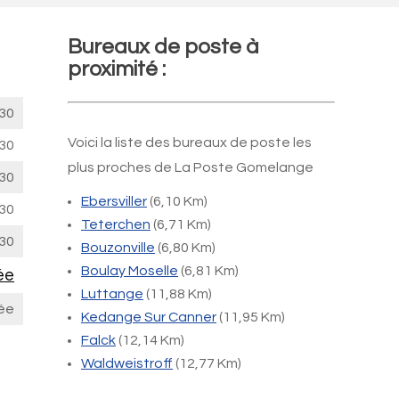
Bureaux de poste à
proximité :
30
Voici la liste des bureaux de poste les
30
plus proches de La Poste Gomelange
30
Ebersviller
(6,10 Km)
30
Teterchen
(6,71 Km)
30
Bouzonville
(6,80 Km)
Boulay Moselle
(6,81 Km)
ée
Luttange
(11,88 Km)
ée
Kedange Sur Canner
(11,95 Km)
Falck
(12,14 Km)
Waldweistroff
(12,77 Km)