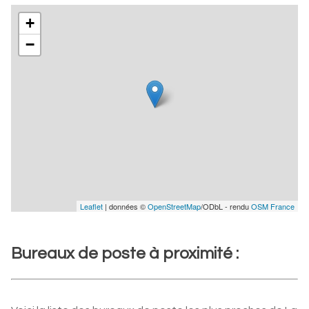
+
−
Leaflet
| données ©
OpenStreetMap
/ODbL - rendu
OSM France
Bureaux de poste à proximité :