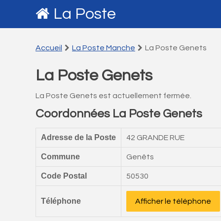
La Poste
Accueil
La Poste Manche
La Poste Genets
La Poste Genets
La Poste Genets est actuellement fermée.
Coordonnées La Poste Genets
Adresse de la Poste
42 GRANDE RUE
Commune
Genêts
Code Postal
50530
Téléphone
Afficher le téléphone