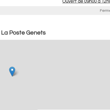
Ouvert de
09h00 à 12h
Ferm
: La Poste Genets