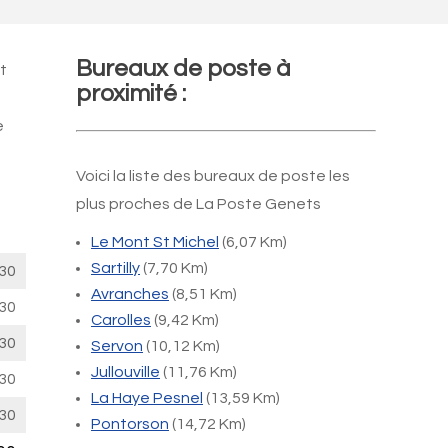
Bureaux de poste à
t
proximité :
e
Voici la liste des bureaux de poste les
plus proches de La Poste Genets
Le Mont St Michel
(6,07 Km)
Sartilly
(7,70 Km)
30
Avranches
(8,51 Km)
30
Carolles
(9,42 Km)
30
Servon
(10,12 Km)
Jullouville
(11,76 Km)
30
La Haye Pesnel
(13,59 Km)
30
Pontorson
(14,72 Km)