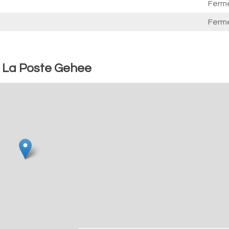
Ferm
Ferm
: La Poste Gehee