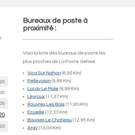
Bureaux de poste à
proximité :
e
Voici la liste des bureaux de poste les
plus proches de La Poste Gehee
Vicq Sur Nahon
(6,90 Km)
Pellevoisin
(9,68 Km)
20
Lucay Le Male
(9,99 Km)
20
Levroux
(11,27 Km)
00
Rouvres Les Bois
(11,95 Km)
Ecueille
(12,33 Km)
20
Bouges Le Chateau
(12,95 Km)
20
Argy
(13,04 Km)