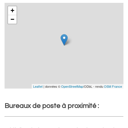
+
−
Leaflet
| données ©
OpenStreetMap
/ODbL - rendu
OSM France
Bureaux de poste à proximité :