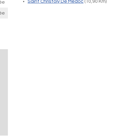
Saint Christoly De Medoc
(10,90 Km)
ée
ée