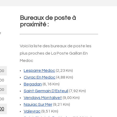
Bureaux de poste à
proximité :
e
Voici la liste des bureaux de poste les
plus proches de La Poste Gaillan En
Medoc
Lesparre Médoc
(2,23 Km)
00
Civrac En Medoc
(4,88 Km)
00
Begadan
(6,16 Km)
00
Saint Germain D'Esteuil
(7,92 Km)
Vendays Montalivet
(9,00 Km)
00
Naujac Sur Mer
(9,21 Km)
00
Valeyrac
(9,51 Km)