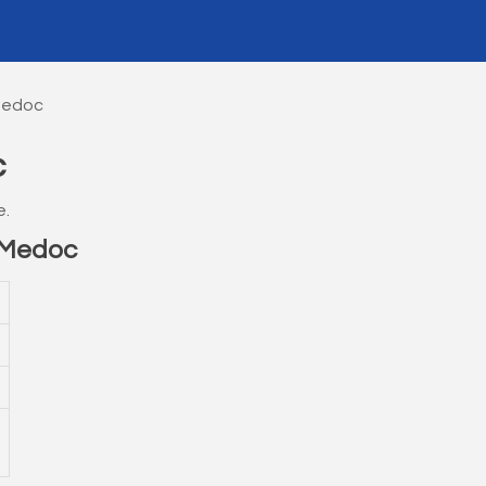
 Medoc
c
e.
 Medoc