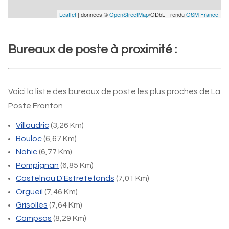
Leaflet
| données ©
OpenStreetMap
/ODbL - rendu
OSM France
Bureaux de poste à proximité :
Voici la liste des bureaux de poste les plus proches de La
Poste Fronton
Villaudric
(3,26 Km)
Bouloc
(6,67 Km)
Nohic
(6,77 Km)
Pompignan
(6,85 Km)
Castelnau D'Estretefonds
(7,01 Km)
Orgueil
(7,46 Km)
Grisolles
(7,64 Km)
Campsas
(8,29 Km)