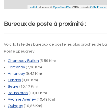
Leaflet
| données ©
OpenStreetMap
/ODbL - rendu
OSM France
Bureaux de poste à proximité :
Voici la liste des bureaux de poste les plus proches de La
Poste Epeugney
Chenecey Buillon
(5,59 Km)
Tarcenay
(7,90 Km)
Amancey
(9,42 Km)
Ornans
(9,68 Km)
Beure
(10,17 Km)
Boussieres
(10,47 Km)
Avanne Aveney
(10,49 Km)
Quingey
(10,86 Km)