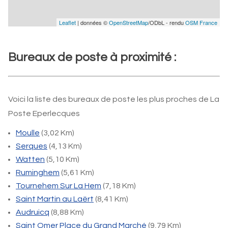
Leaflet
| données ©
OpenStreetMap
/ODbL - rendu
OSM France
Bureaux de poste à proximité :
Voici la liste des bureaux de poste les plus proches de La
Poste Eperlecques
Moulle
(3,02 Km)
Serques
(4,13 Km)
Watten
(5,10 Km)
Ruminghem
(5,61 Km)
Tournehem Sur La Hem
(7,18 Km)
Saint Martin au Laërt
(8,41 Km)
Audruicq
(8,88 Km)
Saint Omer Place du Grand Marché
(9,79 Km)