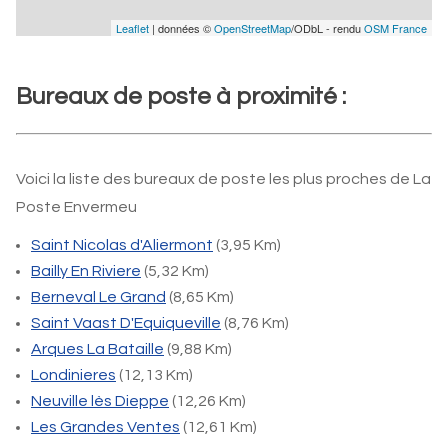
Leaflet
| données ©
OpenStreetMap
/ODbL - rendu
OSM France
Bureaux de poste à proximité :
Voici la liste des bureaux de poste les plus proches de La
Poste Envermeu
Saint Nicolas d'Aliermont
(3,95 Km)
Bailly En Riviere
(5,32 Km)
Berneval Le Grand
(8,65 Km)
Saint Vaast D'Equiqueville
(8,76 Km)
Arques La Bataille
(9,88 Km)
Londinieres
(12,13 Km)
Neuville lès Dieppe
(12,26 Km)
Les Grandes Ventes
(12,61 Km)