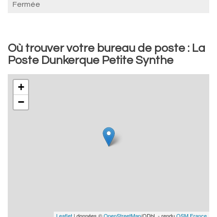
Fermée
Où trouver votre bureau de poste : La
Poste Dunkerque Petite Synthe
+
−
Leaflet
| données ©
OpenStreetMap
/ODbL - rendu
OSM France