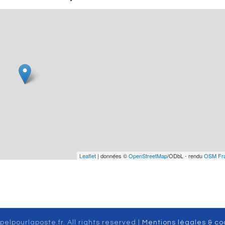
Leaflet
| données ©
OpenStreetMap
/ODbL - rendu
OSM Fr
pelpourlaposte.fr. All rights reserved |
Mentions légales & co