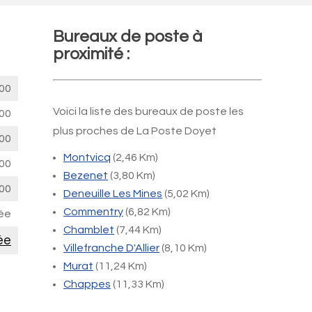
Bureaux de poste à
proximité :
00
Voici la liste des bureaux de poste les
00
plus proches de La Poste Doyet
00
Montvicq
(2,46 Km)
00
Bezenet
(3,80 Km)
00
Deneuille Les Mines
(5,02 Km)
Commentry
(6,82 Km)
ée
Chamblet
(7,44 Km)
ée
Villefranche D'Allier
(8,10 Km)
Murat
(11,24 Km)
Chappes
(11,33 Km)