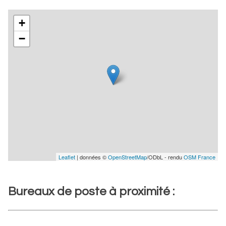
+
−
Leaflet
| données ©
OpenStreetMap
/ODbL - rendu
OSM France
Bureaux de poste à proximité :