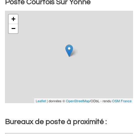
Poste Courtois Sur Yonne
+
−
Leaflet
| données ©
OpenStreetMap
/ODbL - rendu
OSM France
Bureaux de poste à proximité :