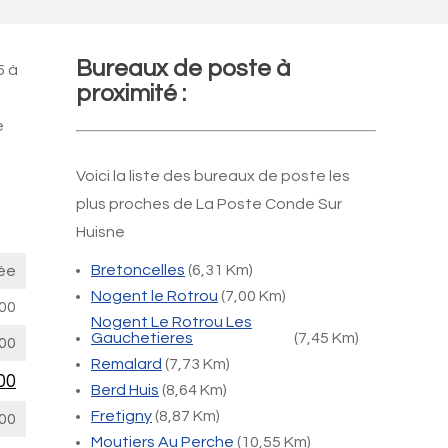
Bureaux de poste à
5 à
proximité :
e
Voici la liste des bureaux de poste les
plus proches de La Poste Conde Sur
Huisne
Bretoncelles
(6,31 Km)
ée
Nogent le Rotrou
(7,00 Km)
00
Nogent Le Rotrou Les
Gauchetieres
(7,45 Km)
00
Remalard
(7,73 Km)
00
Berd Huis
(8,64 Km)
Fretigny
(8,87 Km)
00
Moutiers Au Perche
(10,55 Km)