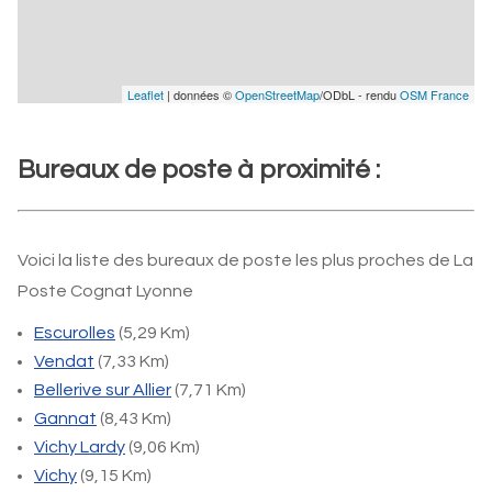
Leaflet
| données ©
OpenStreetMap
/ODbL - rendu
OSM France
Bureaux de poste à proximité :
Voici la liste des bureaux de poste les plus proches de La
Poste Cognat Lyonne
Escurolles
(5,29 Km)
Vendat
(7,33 Km)
Bellerive sur Allier
(7,71 Km)
Gannat
(8,43 Km)
Vichy Lardy
(9,06 Km)
Vichy
(9,15 Km)