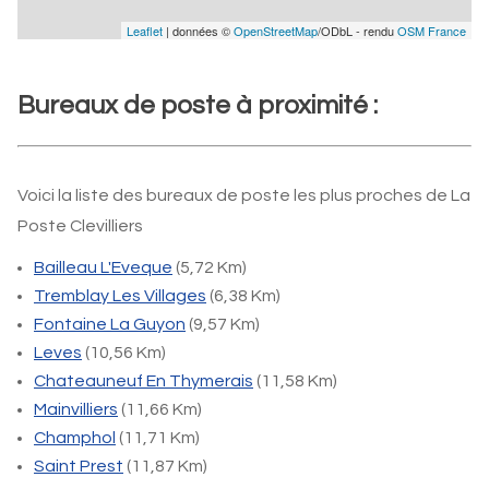
Leaflet
| données ©
OpenStreetMap
/ODbL - rendu
OSM France
Bureaux de poste à proximité :
Voici la liste des bureaux de poste les plus proches de La
Poste Clevilliers
Bailleau L'Eveque
(5,72 Km)
Tremblay Les Villages
(6,38 Km)
Fontaine La Guyon
(9,57 Km)
Leves
(10,56 Km)
Chateauneuf En Thymerais
(11,58 Km)
Mainvilliers
(11,66 Km)
Champhol
(11,71 Km)
Saint Prest
(11,87 Km)