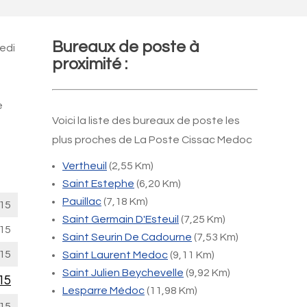
Bureaux de poste à
edi
proximité :
e
Voici la liste des bureaux de poste les
plus proches de La Poste Cissac Medoc
Vertheuil
(2,55 Km)
Saint Estephe
(6,20 Km)
Pauillac
(7,18 Km)
15
Saint Germain D'Esteuil
(7,25 Km)
15
Saint Seurin De Cadourne
(7,53 Km)
15
Saint Laurent Medoc
(9,11 Km)
Saint Julien Beychevelle
(9,92 Km)
15
Lesparre Médoc
(11,98 Km)
15