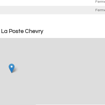
Ferm
Ferm
: La Poste Chevry