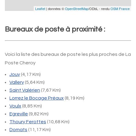
Leaflet
| données ©
OpenStreetMap
/ODbL - rendu
OSM France
Bureaux de poste à proximité :
Voici la liste des bureaux de poste les plus proches de La
Poste Cheroy
Jouy
(4,17 Km)
Vallery
(5,64 Km)
Saint Valérien
(7,67 Km)
Lorrez le Bocage Préaux
(8,19 Km)
Voulx
(8,85 Km)
Egreville
(9,82 Km)
Thoury Ferottes
(10,68 Km)
Domats
(11,17 Km)