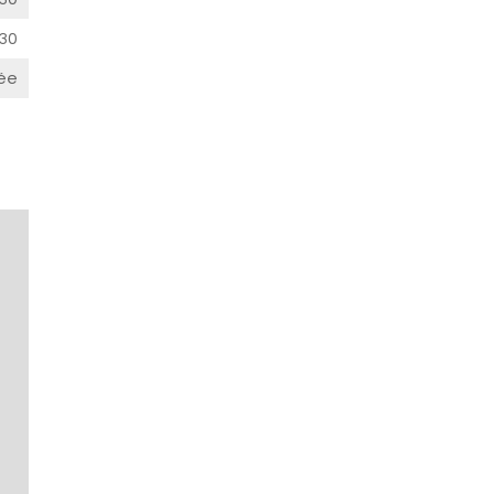
30
ée