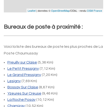
Leaflet
| données ©
OpenStreetMap
/ODbL - rendu
OSM France
Bureaux de poste à proximité :
Voici la liste des bureaux de poste les plus proches de La
Poste Chaumussay
Preuilly sur Claise
(5,36 Km)
Le Petit Pressigny
(7,12 Km)
Le Grand Pressigny
(7,20 Km)
Lesigny
(7,69 Km)
Bossay Sur Claise
(8,67 Km)
Yzeures Sur Creuse
(9,46 Km)
La Roche Posay
(10,12 Km)
Charnizay
(10,52 Km)