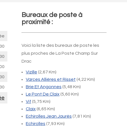
Bureaux de poste à
proximité :
ée
Voici la liste des bureaux de poste les
30
plus proches de La Poste Champ Sur
30
Drac
00
Vizille
(2,67 Km)
30
Varces Allières et Risset
(4,22 Km)
Brie Et Angonnes
(5,48 Km)
30
Le Pont De Claix
(5,60 Km)
ée
Vif
(5,75 Km)
Claix
(6,65 Km)
Echirolles Jean Jaurès
(7,81 Km)
Echirolles
(7,93 Km)