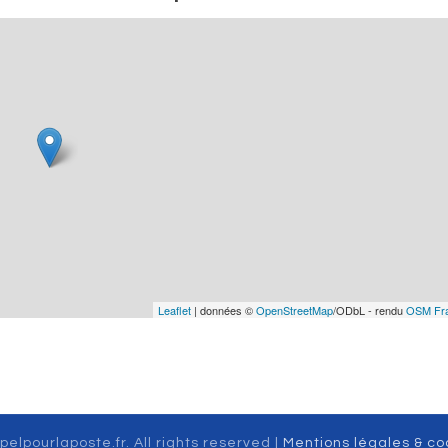
Leaflet
| données ©
OpenStreetMap
/ODbL - rendu
OSM Fr
pelpourlaposte.fr. All rights reserved |
Mentions légales & co