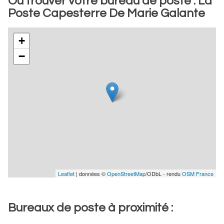
Où trouver votre bureau de poste : La
Poste Capesterre De Marie Galante
+
−
Leaflet
| données ©
OpenStreetMap
/ODbL - rendu
OSM France
Bureaux de poste à proximité :