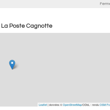
Ferm
: La Poste Cagnotte
Leaflet
| données ©
OpenStreetMap
/ODbL - rendu
OSM Fr