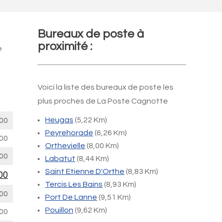
Bureaux de poste à
proximité :
e
Voici la liste des bureaux de poste les
plus proches de La Poste Cagnotte
Heugas
(5,22 Km)
00
Peyrehorade
(6,26 Km)
00
Orthevielle
(8,00 Km)
00
Labatut
(8,44 Km)
Saint Etienne D'Orthe
(8,83 Km)
00
Tercis Les Bains
(8,93 Km)
00
Port De Lanne
(9,51 Km)
Pouillon
(9,62 Km)
00