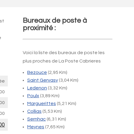
Bureaux de poste à
st
proximité :
e
Voici la liste des bureaux de poste les
plus proches de La Poste Cabrieres
Bezouce
(2,95 Km)
Saint Gervasy
(3,04 Km)
ée
Ledenon
(3,32 Km)
00
Poulx
(3,89 Km)
00
Marguerittes
(5,21 Km)
Collias
(5,53 Km)
00
Sernhac
(6,31 Km)
00
Meynes
(7,65 Km)