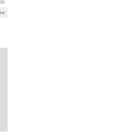
30
ée