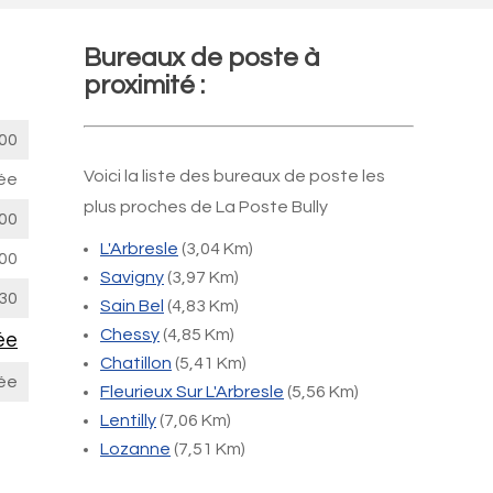
Bureaux de poste à
proximité :
00
Voici la liste des bureaux de poste les
ée
plus proches de La Poste Bully
00
L'Arbresle
(3,04 Km)
00
Savigny
(3,97 Km)
30
Sain Bel
(4,83 Km)
Chessy
(4,85 Km)
ée
Chatillon
(5,41 Km)
ée
Fleurieux Sur L'Arbresle
(5,56 Km)
Lentilly
(7,06 Km)
Lozanne
(7,51 Km)