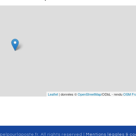
Leaflet
| données ©
OpenStreetMap
/ODbL - rendu
OSM Fr
pelpourlaposte.fr. All rights reserved |
Mentions légales & co