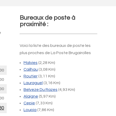
Bureaux de poste à
proximité :
e
Voici la liste des bureaux de poste les
plus proches de La Poste Brugairolles
Malvies
(2,28 Km)
Cailhau
(3,08 Km)
30
Routier
(3,11 Km)
30
Lauraguel
(3,16 Km)
30
Belveze Du Razes
(4,93 Km)
Alaigne
(5,97 Km)
30
Cepie
(7,33 Km)
30
Loupia
(7,86 Km)