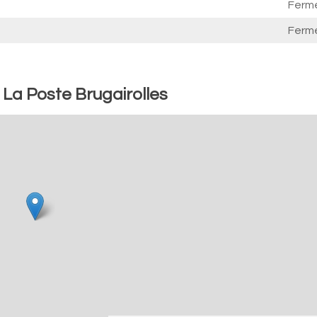
Ferm
Ferm
 La Poste Brugairolles