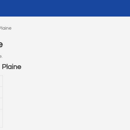
Plaine
e
e.
 Plaine