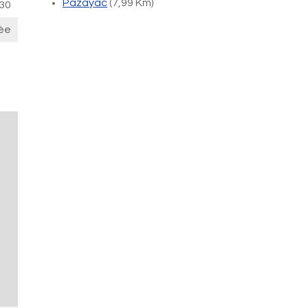
Pazayac
(7,99 Km)
30
ée