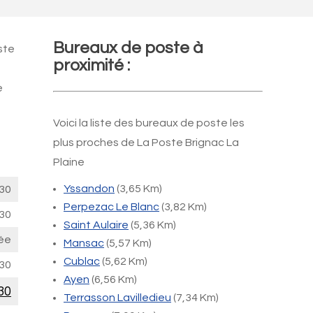
Bureaux de poste à
ste
proximité :
e
Voici la liste des bureaux de poste les
plus proches de La Poste Brignac La
Plaine
Yssandon
(3,65 Km)
30
Perpezac Le Blanc
(3,82 Km)
30
Saint Aulaire
(5,36 Km)
ée
Mansac
(5,57 Km)
Cublac
(5,62 Km)
30
Ayen
(6,56 Km)
30
Terrasson Lavilledieu
(7,34 Km)