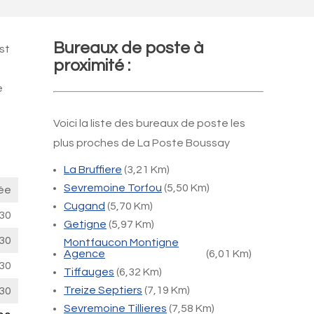
Bureaux de poste à
st
proximité :
e
Voici la liste des bureaux de poste les
plus proches de La Poste Boussay
La Bruffiere
(3,21 Km)
Sevremoine Torfou
(5,50 Km)
ée
Cugand
(5,70 Km)
30
Getigne
(5,97 Km)
30
Montfaucon Montigne
Agence
(6,01 Km)
30
Tiffauges
(6,32 Km)
Treize Septiers
(7,19 Km)
30
Sevremoine Tillieres
(7,58 Km)