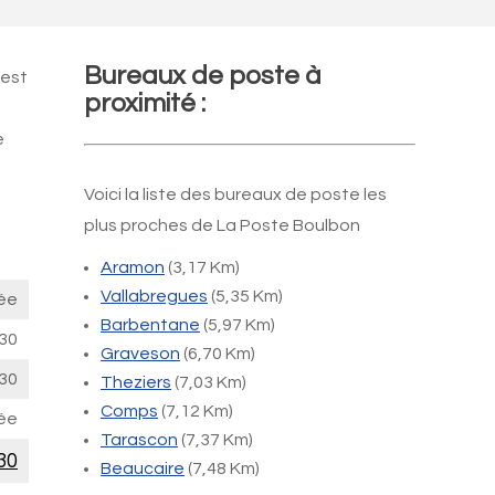
Bureaux de poste à
 est
proximité :
e
Voici la liste des bureaux de poste les
plus proches de La Poste Boulbon
Aramon
(3,17 Km)
Vallabregues
(5,35 Km)
ée
Barbentane
(5,97 Km)
30
Graveson
(6,70 Km)
30
Theziers
(7,03 Km)
Comps
(7,12 Km)
ée
Tarascon
(7,37 Km)
30
Beaucaire
(7,48 Km)