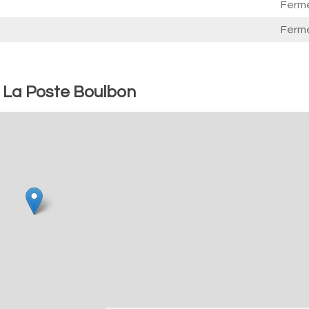
Ferm
Ferm
: La Poste Boulbon