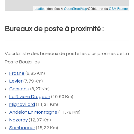
Leaflet
| données ©
OpenStreetMap
/ODbL - rendu
OSM France
Bureaux de poste à proximité :
Voici la liste des bureaux de poste les plus proches de La
Poste Boujailles
Frasne
(6,85 Km)
Levier
(7,79 Km)
Censeau
(8,27 Km)
La Riviere Drugeon
(10,60 Km)
Mignovillard
(11,31 Km)
Andelot En Montagne
(11,78 Km)
Nozeroy
(12,97 Km)
Sombacour
(15,22 Km)