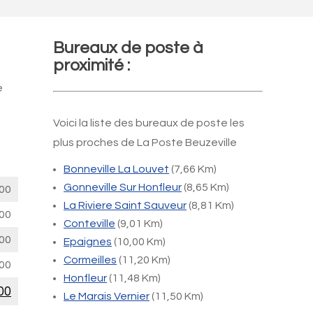
Bureaux de poste à
proximité :
e
Voici la liste des bureaux de poste les
plus proches de La Poste Beuzeville
Bonneville La Louvet
(7,66 Km)
Gonneville Sur Honfleur
(8,65 Km)
00
La Riviere Saint Sauveur
(8,81 Km)
00
Conteville
(9,01 Km)
00
Epaignes
(10,00 Km)
Cormeilles
(11,20 Km)
00
Honfleur
(11,48 Km)
00
Le Marais Vernier
(11,50 Km)