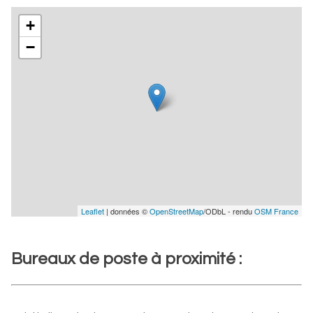
+
−
Leaflet
| données ©
OpenStreetMap
/ODbL - rendu
OSM France
Bureaux de poste à proximité :