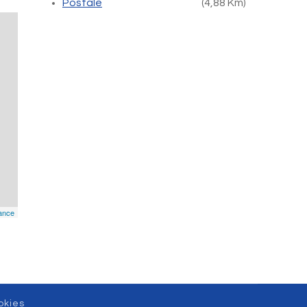
Postale
(4,88 Km)
ance
okies