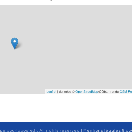
Leaflet
| données ©
OpenStreetMap
/ODbL - rendu
OSM Fr
pelpourlaposte.fr. All rights reserved |
Mentions légales & co