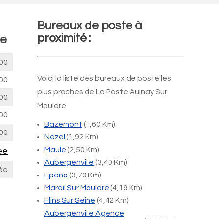
Bureaux de poste à
proximité :
re
00
Voici la liste des bureaux de poste les
00
plus proches de La Poste Aulnay Sur
00
Mauldre
00
Bazemont
(1,60 Km)
00
Nezel
(1,92 Km)
Maule
(2,50 Km)
ée
Aubergenville
(3,40 Km)
ée
Epone
(3,79 Km)
Mareil Sur Mauldre
(4,19 Km)
Flins Sur Seine
(4,42 Km)
Aubergenville Agence