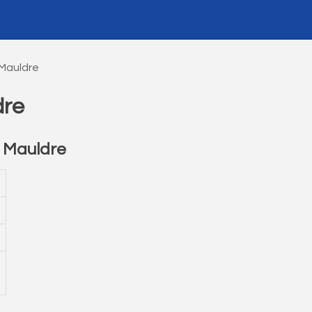
 Mauldre
dre
 Mauldre