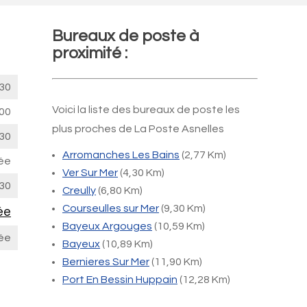
Bureaux de poste à
proximité :
30
Voici la liste des bureaux de poste les
00
plus proches de La Poste Asnelles
30
Arromanches Les Bains
(2,77 Km)
ée
Ver Sur Mer
(4,30 Km)
30
Creully
(6,80 Km)
Courseulles sur Mer
(9,30 Km)
ée
Bayeux Argouges
(10,59 Km)
ée
Bayeux
(10,89 Km)
Bernieres Sur Mer
(11,90 Km)
Port En Bessin Huppain
(12,28 Km)