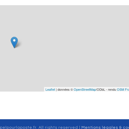
Leaflet
| données ©
OpenStreetMap
/ODbL - rendu
OSM Fr
pelpourlaposte.fr. All rights reserved |
Mentions légales & co