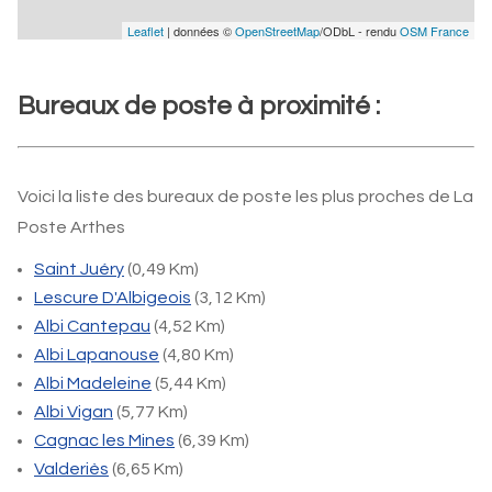
Leaflet
| données ©
OpenStreetMap
/ODbL - rendu
OSM France
Bureaux de poste à proximité :
Voici la liste des bureaux de poste les plus proches de La
Poste Arthes
Saint Juéry
(0,49 Km)
Lescure D'Albigeois
(3,12 Km)
Albi Cantepau
(4,52 Km)
Albi Lapanouse
(4,80 Km)
Albi Madeleine
(5,44 Km)
Albi Vigan
(5,77 Km)
Cagnac les Mines
(6,39 Km)
Valderiès
(6,65 Km)