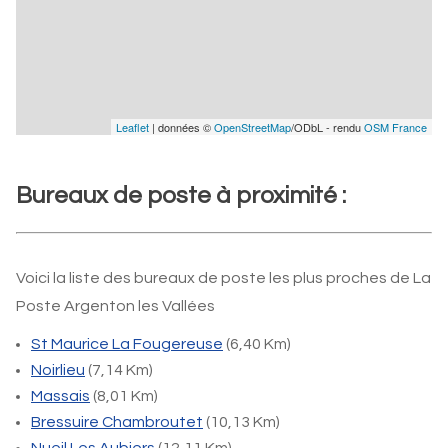
Leaflet
| données ©
OpenStreetMap
/ODbL - rendu
OSM France
Bureaux de poste à proximité :
Voici la liste des bureaux de poste les plus proches de La
Poste Argenton les Vallées
St Maurice La Fougereuse
(6,40 Km)
Noirlieu
(7,14 Km)
Massais
(8,01 Km)
Bressuire Chambroutet
(10,13 Km)