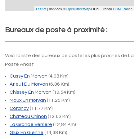
Leaflet
| données ©
OpenStreetMap
/ODbL - rendu
OSM France
Bureaux de poste à proximité :
Voici la liste des bureaux de poste les plus proches de La
Poste Anost
Cussy En Morvan
(4,98 Km)
Arleuf Du Morvan
(6,86 Km)
Chissey En Morvan
(10,54 Km)
Moux En Morvan
(11,25 Km)
Corancy
(11,77 Km)
Château Chinon
(12,62 Km)
La Grande Verriere
(12,84 Km)
Glux En Glenne
(14,38 Km)